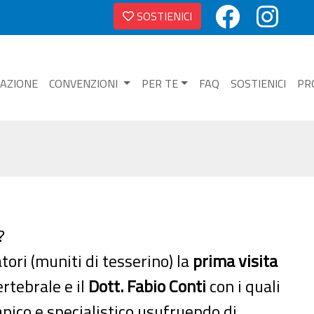
SOSTIENICI
NAZIONE
CONVENZIONI
PER TE
FAQ
SOSTIENICI
PR
?‍
tori (muniti di tesserino) la
prima visita
rtebrale e il
Dott. Fabio Conti
con i quali
pico e specialistico usufruendo di