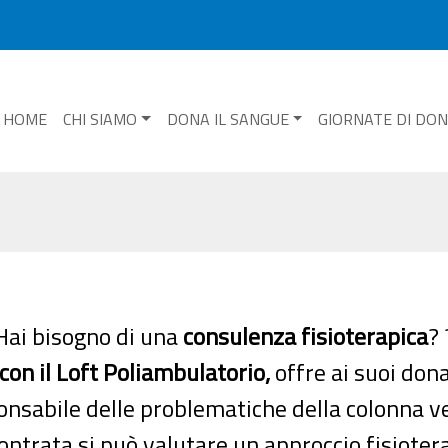
HOME
CHI SIAMO
DONA IL SANGUE
GIORNATE DI DO
Hai bisogno di una
consulenza fisioterapica
? 
on il Loft Poliambulatorio,
offre ai suoi dona
ponsabile delle problematiche della colonna ve
ontrata si può valutare un approccio fisiotera