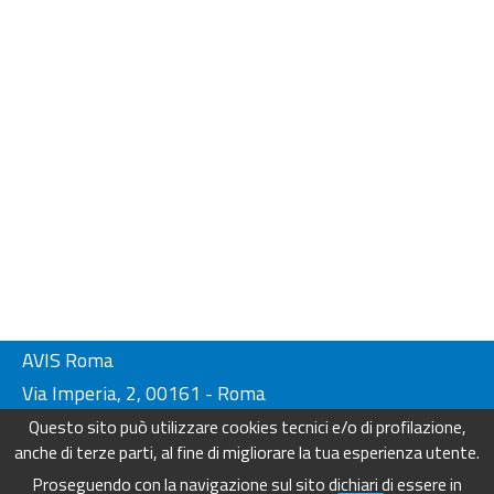
AVIS Roma
Via Imperia, 2, 00161 - Roma
Tel. 06-44230134/ 4404249
Questo sito può utilizzare cookies tecnici e/o di profilazione,
Fax. 06-44230136
anche di terze parti, al fine di migliorare la tua esperienza utente.
info@avisroma.it - www.avisroma.it
Proseguendo con la navigazione sul sito dichiari di essere in