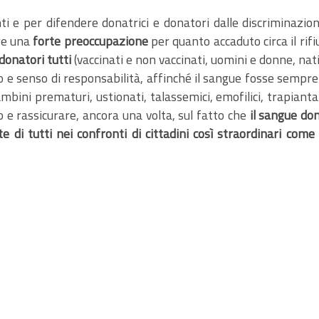
i e per difendere donatrici e donatori dalle discriminazion
re una
forte preoccupazione
per quanto accaduto circa il rifiu
 donatori tutti
(vaccinati e non vaccinati, uomini e donne, nati 
 e senso di responsabilità, affinché il sangue fosse sempre 
bini prematuri, ustionati, talassemici, emofilici, trapiantati
ro e rassicurare, ancora una volta, sul fatto che
il sangue don
e di tutti nei confronti di cittadini così straordinari come 