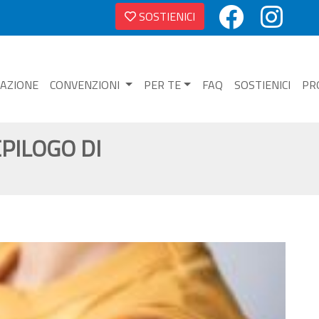
SOSTIENICI
NAZIONE
CONVENZIONI
PER TE
FAQ
SOSTIENICI
PR
EPILOGO DI