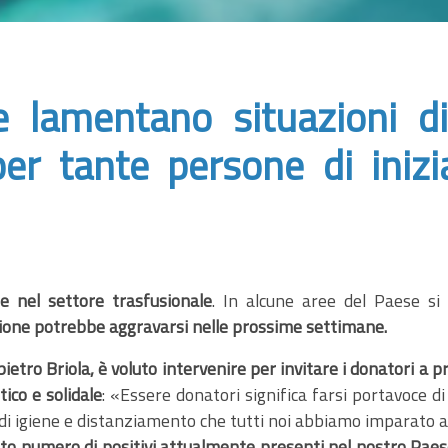
 lamentano situazioni di 
per tante persone di ini
e nel settore trasfusionale
. In alcune aree del Paese si
sione potrebbe aggravarsi nelle prossime settimane.
ietro Briola, è voluto intervenire per invitare i donatori a p
ico e solidale
: «Essere donatori significa farsi portavoce di
di igiene e distanziamento che tutti noi abbiamo imparato a 
ato numero di positivi attualmente presenti nel nostro Paes