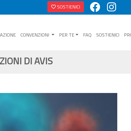
SOSTIENICI
NAZIONE
CONVENZIONI
PER TE
FAQ
SOSTIENICI
PR
IONI DI AVIS