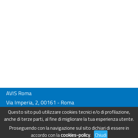
AVIS Roma
Via Imperia, 2, 00161 - Roma
Tel. 06-44230134/ 4404249
Questo sito può utilizzare cookies tecnici e/o di profilazione,
Fax. 06-44230136
anche di terze parti, al fine di migliorare la tua esperienza utente.
info@avisroma.it - www.avisroma.it
Proseguendo con la navigazione sul sito dichiari di essere in
accordo con la
cookies-policy
.
Chiudi