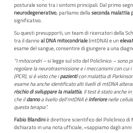
posturale sono tra i sintomi principali. Dal primo seg
neurodegenerativo
, parliamo della
seconda malattia pi
significativo.
Su questi presupporti, un team di ricercatori della Sc
tra il danno
al DNA mitocondriale
(mtDNA) e un
eleva
esame del sangue, consentire di giungere a una diagn
“I mitocondri –
si legge sul sito del Policlinico
– sono pi
regolare la neurotrasmissione e i meccanismi con cui i 
(PCR), si è visto che i
pazienti
con malattia di Parkinso
esame ha anche identificato alti livelli di mtDNA alter
rischio di sviluppare la malattia
. Il test è stato anche 
che il
danno
a livello dell’mtDNA è
inferiore
nelle cellu
questa terapia”.
Fabio Blandini
è direttore scientifico del Policlinico d
dichiarato in una nota ufficiale, «sappiamo dagli ann