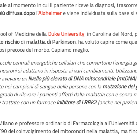
nale al momento in cui il paziente riceve la diagnosi, trascor
ù diffusa dopo l’
Alzheimer
e viene individuata sulla base s
hool of Medicine della
Duke University
, in Carolina del Nord
to rischio
di
malattia di Parkinson
, ha voluto capire come qu
osi precoce del morbo. Capiamo meglio.
ccole centrali energetiche cellulari che convertono l’energia 
neuroni si adattano in risposta ai vari cambiamenti. Utilizzand
n avevano un
livello più elevato di DNA mitocondriale (mtDNA
ato nei campioni di sangue delle persone con la
mutazione del
in grado di rilevare i pazienti affetti dalla malattia con e senz
le trattate con un farmaco
inibitore di LRRK2
(anche nei pazient
i Milano e professore ordinario di Farmacologia all’Università
i ‘90 del coinvolgimento dei mitocondri nella malattia, ma f