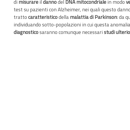
di
misurare
il
danno
del
DNA mitocondriale
in modo
ve
test su pazienti con Alzheimer, nei quali questo danno
tratto
caratteristico
della
malattia di Parkinson
: da q
individuando sotto-popolazioni in cui questa anomali
diagnostico
saranno comunque necessari
studi ulteri