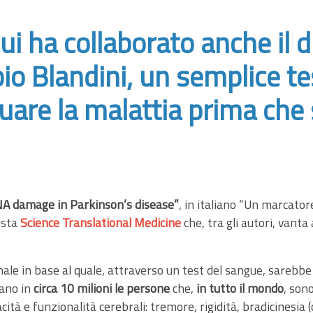
i ha collaborato anche il di
abio Blandini, un semplice t
uare la malattia prima che s
NA damage in Parkinson’s disease”
, in italiano “Un marcato
vista
Science Translational Medicine
che, tra gli autori, vanta 
onale in base al quale, attraverso un test del sangue, sarebb
icano in
circa 10 milioni le persone
che,
in tutto il mondo
, son
ità e funzionalità cerebrali: tremore, rigidità, bradicinesia 