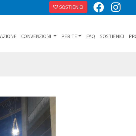
SOSTIENICI
NAZIONE
CONVENZIONI
PER TE
FAQ
SOSTIENICI
PR