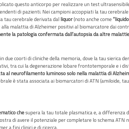
applicato questo anticorpo per realizzare un test ultrasensibi
pendenti di pazienti. Nei campioni accoppiati la tau cerebra
lla tau cerebrale derivata dal
liquor
(noto anche come
“liquid
alla malattia di Alzheimer positivi al biomarcatore dai contro
mente la patologia confermata dall’autopsia da altre malatt
in due coorti di cliniche della memoria, dove la tau sierica de
ivi, tra cui la degenerazione lobare frontotemporale e i dist
lata al neurofilamento luminoso solo nella malattia di Alzhei
rebrale è stata associata ai biomarcatori di ATN (amiloide, t
 ematico
che
supera la tau totale plasmatica e, a differenza d
ostra di avere il potenziale per completare lo schema ATN ne
 a fini clinici e di ricerca.