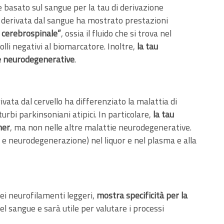
le basato sul sangue per la tau di derivazione
le derivata dal sangue ha mostrato prestazioni
o cerebrospinale”
, ossia il fluido che si trova nel
lli negativi al biomarcatore. Inoltre,
la tau
ie neurodegenerative
.
rivata dal cervello ha differenziato la malattia di
urbi parkinsoniani atipici. In particolare,
la tau
mer
, ma non nelle altre malattie neurodegenerative.
au e neurodegenerazione) nel liquor e nel plasma e alla
ei neurofilamenti leggeri,
mostra specificità per la
l sangue e sarà utile per valutare i processi