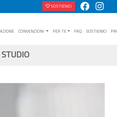
SOSTIENICI
NAZIONE
CONVENZIONI
PER TE
FAQ
SOSTIENICI
PR
O STUDIO