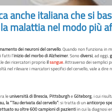
erca anche italiana che si b
 la malattia nel modo più af
onamento dei neuroni del cervello
. Quando non funziona in m
fatti l’
inizio del morbo di Alzheimer
. Sono
diversi
, ad oggi,
g
le dei ricercatori proprio
il
sangue
. Attraverso dei semplici p
coltà nel rilevare i marcatori specifici del cervello, vale a dir
tra le
università di Brescia
,
Pittsburgh
e
Göteborg
, i cui risu
au, la “Tau derivata dal cervello”
: si tratta di un
anticorpo spe
fettuato su oltre 600 campioni di pazienti
in cui la diagnosi e