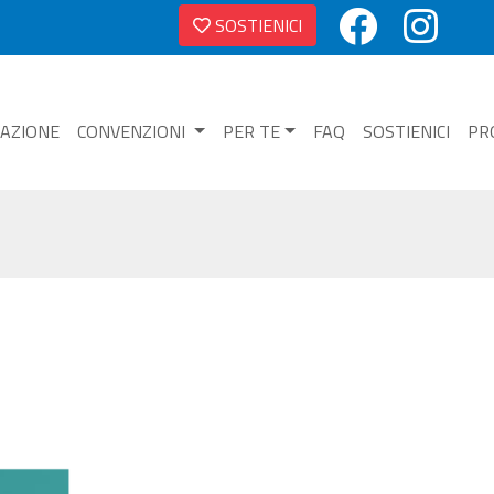
SOSTIENICI
NAZIONE
CONVENZIONI
PER TE
FAQ
SOSTIENICI
PR