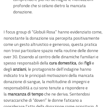
profonde che si celano dietro la mancata
donazione.
I focus group di “Globuli Rosa” hanno evidenziato come,
nonostante la donazione sia percepita positivamente
come un gesto altruistico e generoso, questa pratica
non trovi particolare spazio nella routine delle donne
over 30. Essendo al centro delle dinamiche familiari e
spesso responsabili della
cura domestica
, dei
figli
e
degli
anziani
, le protagoniste dell’indagine hanno
indicato tra le principali motivazioni della mancata
donazione di sangue, la moltitudine di impegni e
responsabilità a cui sono tenute a rispondere e
la
mancanza di tempo
che ne deriva. Sentendosi
sovraccariche di “doveri” le donne faticano a
considerare l’atto della donazione come prioritario. A